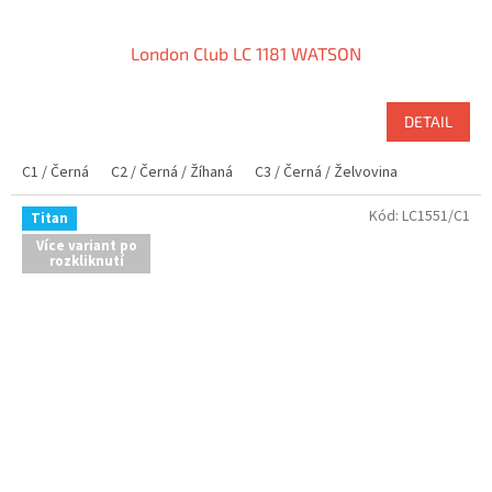
London Club LC 1181 WATSON
DETAIL
C1 / Černá
C2 / Černá / Žíhaná
C3 / Černá / Želvovina
Kód:
LC1551/C1
Titan
Více variant po
rozkliknutí