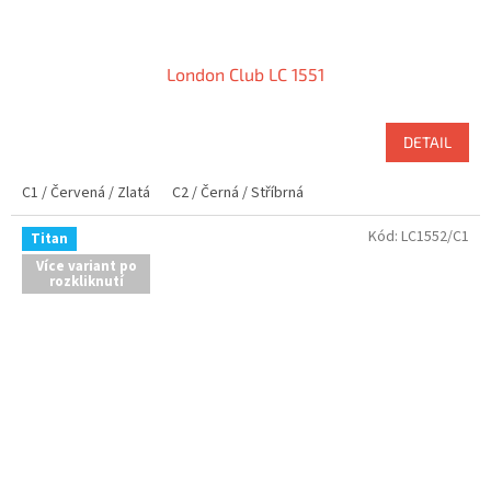
London Club LC 1551
DETAIL
C1 / Červená / Zlatá
C2 / Černá / Stříbrná
Kód:
LC1552/C1
Titan
Více variant po
rozkliknutí