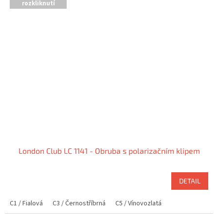
rozkliknutí
London Club LC 1141 - Obruba s polarizačním klipem
DETAIL
C1 / Fialová
C3 / Černostříbrná
C5 / Vínovozlatá