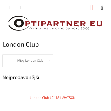
Přejít
NÁKUP
na
obsah
KOŠÍK
London Club
Klipy London Club
Nejprodávanější
London Club LC 1181 WATSON