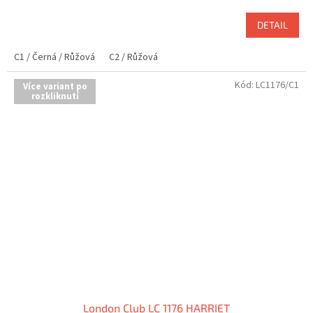
DETAIL
C1 / Černá / Růžová
C2 / Růžová
Kód:
LC1176/C1
Více variant po
rozkliknutí
London Club LC 1176 HARRIET