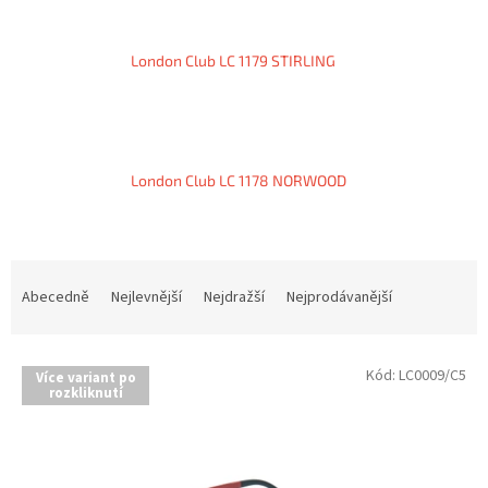
London Club LC 1179 STIRLING
London Club LC 1178 NORWOOD
Ř
a
Abecedně
Nejlevnější
Nejdražší
Nejprodávanější
z
e
V
n
Kód:
LC0009/C5
Více variant po
ý
í
rozkliknutí
p
p
i
r
s
o
p
d