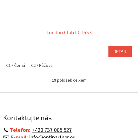
London Club LC 1553
DETAIL
C1 / Černá
C2 / Růžová
19
položek celkem
O
v
l
Z
á
á
d
p
a
a
Kontaktujte nás
c
t
í
í
p
📞
Telefon:
+420 737 065 527
r
✉️
E-mail:
info@optipartner.eu