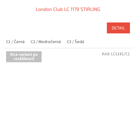
London Club LC 1179 STIRLING
DETAIL
C1 / Černá
C2 / Modročerná
C3 / Šedá
Kód:
LC1181/C1
Více variant po
rozkliknutí