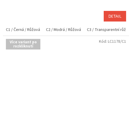
DETAIL
C1 / Černá / Růžová
C2 / Modrá / Růžová
C3 / Transparentní růžov
Kód:
LC1178/C1
Více variant po
rozkliknutí