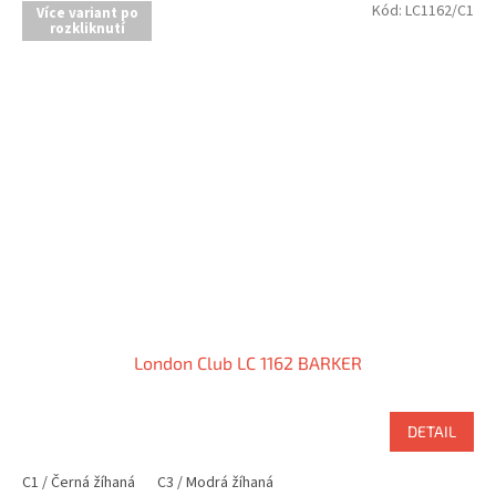
Kód:
LC1162/C1
Více variant po
rozkliknutí
London Club LC 1162 BARKER
DETAIL
C1 / Černá žíhaná
C3 / Modrá žíhaná