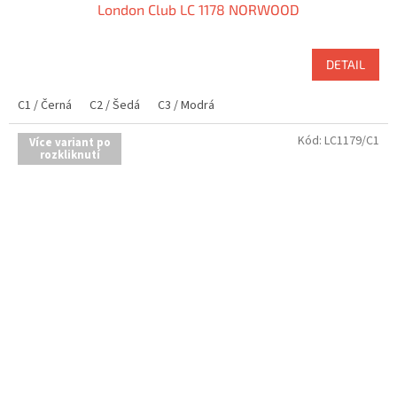
London Club LC 1178 NORWOOD
DETAIL
C1 / Černá
C2 / Šedá
C3 / Modrá
Kód:
LC1179/C1
Více variant po
rozkliknutí