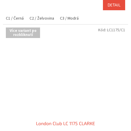
DETAIL
C1 / Černá
C2 / Želvovina
C3 / Modrá
Kód:
LC1175/C1
Více variant po
rozkliknutí
London Club LC 1175 CLARKE