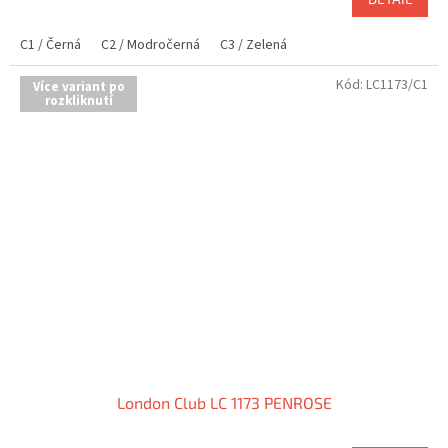
C1 / Černá
C2 / Modročerná
C3 / Zelená
Kód:
LC1173/C1
Více variant po
rozkliknutí
London Club LC 1173 PENROSE