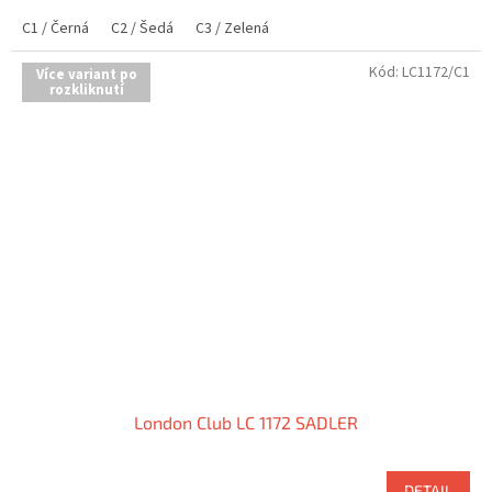
C1 / Černá
C2 / Šedá
C3 / Zelená
Kód:
LC1172/C1
Více variant po
rozkliknutí
London Club LC 1172 SADLER
DETAIL