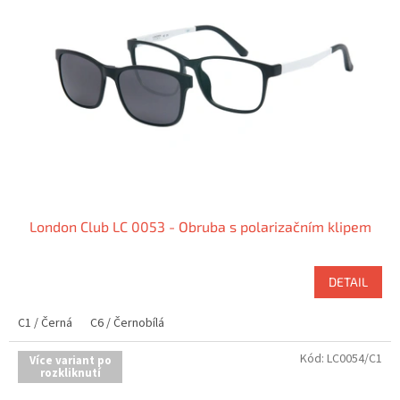
London Club LC 0053 - Obruba s polarizačním klipem
DETAIL
C1 / Černá
C6 / Černobílá
Kód:
LC0054/C1
Více variant po
rozkliknutí