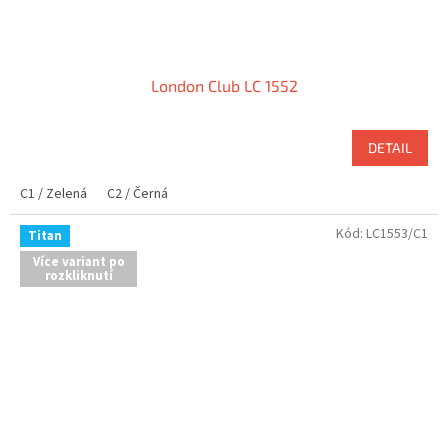
London Club LC 1552
DETAIL
C1 / Zelená
C2 / Černá
Kód:
LC1553/C1
Titan
Více variant po
rozkliknutí