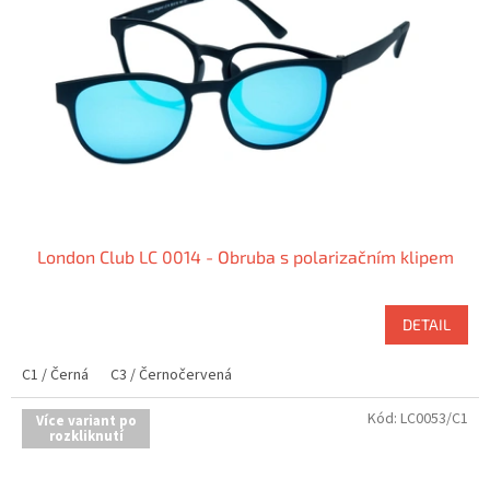
London Club LC 0014 - Obruba s polarizačním klipem
DETAIL
C1 / Černá
C3 / Černočervená
Kód:
LC0053/C1
Více variant po
rozkliknutí