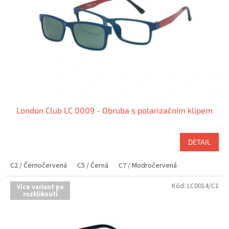
r
u
o
k
d
t
u
ů
k
t
ů
London Club LC 0009 - Obruba s polarizačním klipem
DETAIL
C2 / Černočervená
C5 / Černá
C7 / Modročervená
Kód:
LC0014/C1
Více variant po
rozkliknutí