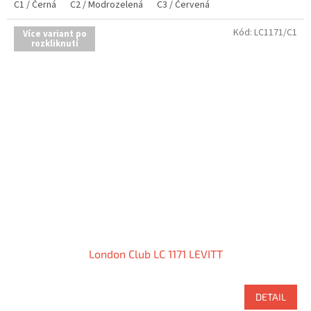
C1 / Černá
C2 / Modrozelená
C3 / Červená
Kód:
LC1171/C1
Více variant po
rozkliknutí
London Club LC 1171 LEVITT
DETAIL