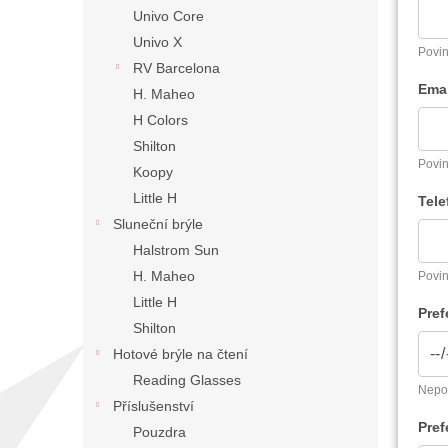
n
Univo Core
e
Univo X
l
Povin
RV Barcelona
Emai
H. Maheo
H Colors
Shilton
Povin
Koopy
Little H
Tele
Sluneční brýle
Halstrom Sun
H. Maheo
Povin
Little H
Pref
Shilton
Hotové brýle na čtení
Reading Glasses
Nepov
Příslušenství
Pref
Pouzdra