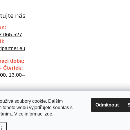
tujte nás
on:
7 065 527
l:
ipartner.eu
rací doba:
- Čtvrtek:
00, 13:00–
:00
oužívá soubory cookie. Dalším
Odmítnout
S
 tohoto webu vyjadřujete souhlas s
váním.. Více informací
zde
.
í