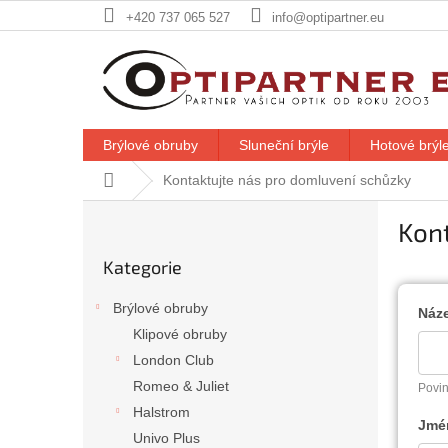
Přejít
+420 737 065 527
info@optipartner.eu
na
obsah
Brýlové obruby
Sluneční brýle
Hotové brýle
Domů
Kontaktujte nás pro domluvení schůzky
P
Kon
o
Přeskočit
s
Kategorie
kategorie
t
r
Brýlové obruby
Náz
a
Klipové obruby
n
London Club
n
í
Romeo & Juliet
Povin
p
Halstrom
Jmé
a
Univo Plus