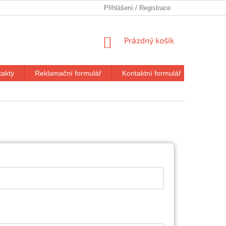
Přihlášení
NÁKUPNÍ
Prázdný košík
KOŠÍK
takty
Reklamační formulář
Kontaktní formulář