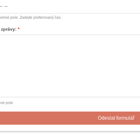
inné pole. Zadejte preferovaný čas.
 zprávy:
né pole
Odeslat formulář