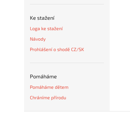
Ke stažení
Loga ke stažení
Návody
Prohlášení o shodě CZ/SK
Pomáháme
Pomáháme dětem
Chráníme přírodu
Z
á
p