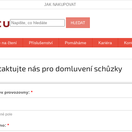
JAK NAKUPOVAT
HLEDAT
 na čtení
Příslušenství
Pomáháme
Kariéra
Kon
taktujte nás pro domluvení schůzky
ev provozovny:
né pole
no: