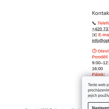
a
t
Kontak
í
📞
Telef
+420 73
✉️
E-mai
info@opt
🕒 Oteví
Pondělí 
9:00–12:
16:00
Pátek:
9:00–12
Tento web p
procházením
jejich použí
Nastaven