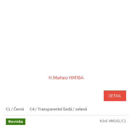
H.Maheo HM164
DETAIL
C1 / Černá
C4 / Transparentní šedá / zelená
Kód:
HM161/C1
Novinka