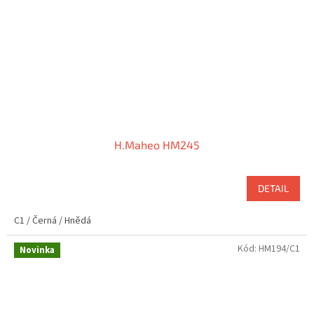
H.Maheo HM245
DETAIL
C1 / Černá / Hnědá
Kód:
HM194/C1
Novinka