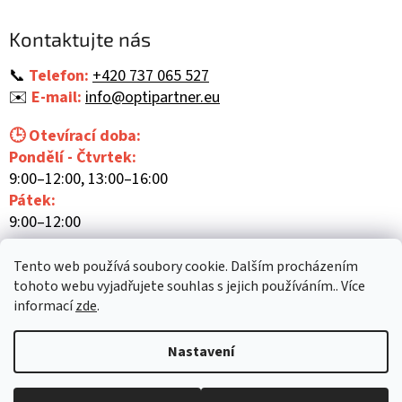
p
a
Kontaktujte nás
t
í
📞
Telefon:
+420 737 065 527
✉️
E-mail:
info@optipartner.eu
🕒 Otevírací doba:
Pondělí - Čtvrtek:
9:00–12:00, 13:00–16:00
Pátek:
9:00–12:00
Tento web používá soubory cookie. Dalším procházením
tohoto webu vyjadřujete souhlas s jejich používáním.. Více
informací
zde
.
Vytvořil Shoptet
Nastavení
Copyright 2026
Optipartner
. Všechna práva vyhrazena.
Upravit