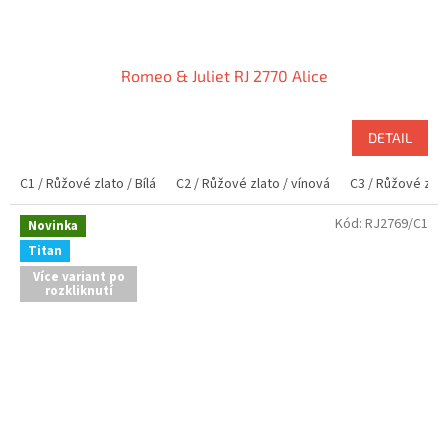
Romeo & Juliet RJ 2770 Alice
DETAIL
C1 / Růžové zlato / Bílá
C2 / Růžové zlato / vínová
C3 / Růžové zlat
Kód:
RJ2769/C1
Novinka
Titan
Více variant po
rozkliknutí