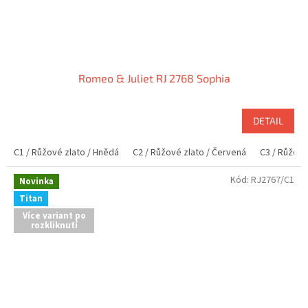
Romeo & Juliet RJ 2768 Sophia
DETAIL
C1 / Růžové zlato / Hnědá
C2 / Růžové zlato / Červená
C3 / Růžové
Kód:
RJ2767/C1
Novinka
Titan
Více variant po
rozkliknutí