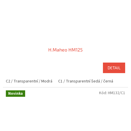
H.Maheo HM125
DETAIL
C2 / Transparentní / Modrá
C1 / Transparentní šedá / černá
Kód:
HM132/C1
Novinka