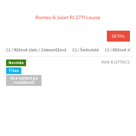
Romeo & Juliet RJ 2771 Louise
DETAIL
C1 / Růžové zlato / Zelenorůžová
C2 / Šedozlatá
C3 / Růžové zlat
Kód:
RJ2770/C1
Novinka
Titan
Více variant po
rozkliknutí