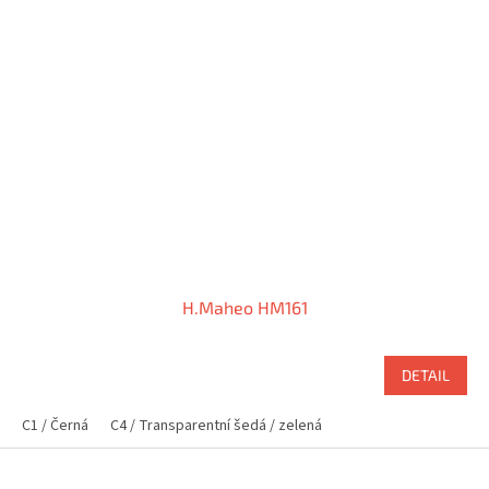
H.Maheo HM161
DETAIL
C1 / Černá
C4 / Transparentní šedá / zelená
Z
á