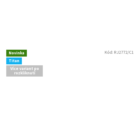
Kód:
RJ2772/C1
Novinka
Titan
Více variant po
rozkliknutí