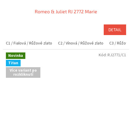
Romeo & Juliet RJ 2772 Marie
DETAIL
C1 / Fialová / Růžové zlato
C2 / Vínová / Růžové zlato
C3 / Růžové z
Kód:
RJ2771/C1
Novinka
Titan
Více variant po
rozkliknutí