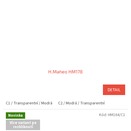
H.Maheo HM178
DETAIL
C1 / Transparentní / Modrá
C2 / Modrá / Transparentní
Kód:
HM164/C1
Novinka
Více variant po
rozkliknutí