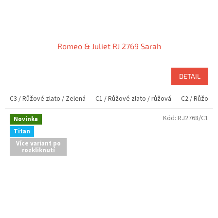
Romeo & Juliet RJ 2769 Sarah
DETAIL
C3 / Růžové zlato / Zelená
C1 / Růžové zlato / růžová
C2 / Růžové z
Kód:
RJ2768/C1
Novinka
Titan
Více variant po
rozkliknutí