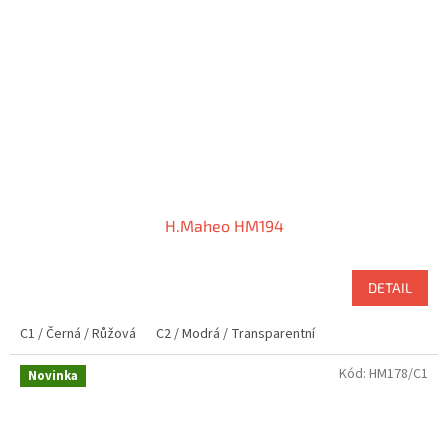
H.Maheo HM194
DETAIL
C1 / Černá / Růžová
C2 / Modrá / Transparentní
Kód:
HM178/C1
Novinka