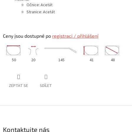
Očnice: Acetát
Stranice: Acetát
Ceny jsou dostupné po
registraci / přihlášení
50
20
145
41
48
ZEPTAT SE
SDÍLET
Z
á
p
a
Kontaktujte nás