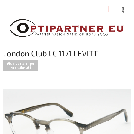
Přejít
NÁKUP
na
obsah
KOŠÍK
London Club LC 1171 LEVITT
Více variant po
rozkliknutí