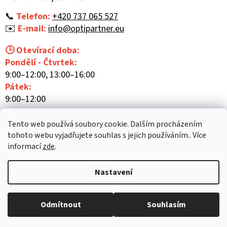
t
í
📞
Telefon:
+420 737 065 527
✉️
E-mail:
info@optipartner.eu
🕒 Otevírací doba:
Pondělí - Čtvrtek:
9:00–12:00, 13:00–16:00
Pátek:
9:00–12:00
Tento web používá soubory cookie. Dalším procházením
tohoto webu vyjadřujete souhlas s jejich používáním.. Více
informací
zde
.
Vytvořil Shoptet
Nastavení
Copyright 2026
Optipartner
. Všechna práva vyhrazena.
Upravit
Odmítnout
Souhlasím
nastavení cookies
Mám zájem o předvedení zboží