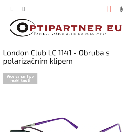
Přejít
NÁKUP
na
obsah
KOŠÍK
London Club LC 1141 - Obruba s
polarizačním klipem
Více variant po
rozkliknutí