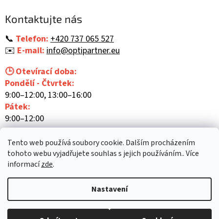
p
a
Kontaktujte nás
t
í
📞
Telefon:
+420 737 065 527
✉️
E-mail:
info@optipartner.eu
🕒 Otevírací doba:
Pondělí - Čtvrtek:
9:00–12:00, 13:00–16:00
Pátek:
9:00–12:00
Tento web používá soubory cookie. Dalším procházením
tohoto webu vyjadřujete souhlas s jejich používáním.. Více
informací
zde
.
Vytvořil Shoptet
Nastavení
Copyright 2026
Optipartner
. Všechna práva vyhrazena.
Upravit