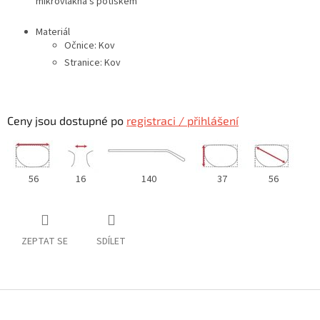
mikrovlákna s potiskem
Materiál
Očnice: Kov
Stranice: Kov
Ceny jsou dostupné po
registraci / přihlášení
56
16
140
37
56
ZEPTAT SE
SDÍLET
Z
á