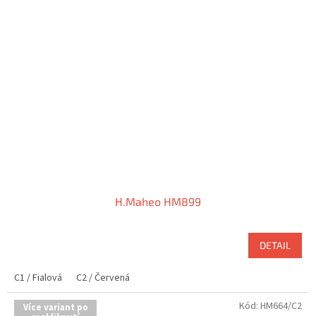
H.Maheo HM899
DETAIL
C1 / Fialová
C2 / Červená
Kód:
HM664/C2
Více variant po