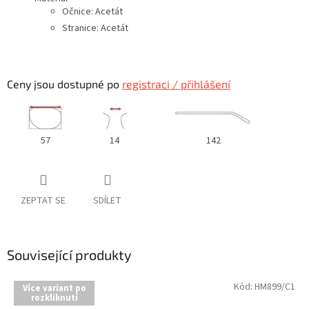
Očnice: Acetát
Stranice: Acetát
Ceny jsou dostupné po
registraci / přihlášení
57
14
142
ZEPTAT SE
SDÍLET
Související produkty
Kód:
HM899/C1
Více variant po
rozkliknutí