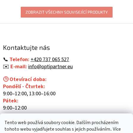
ZOBRAZIT VŠECHNY SOUVISEJÍCÍ PRODUKTY
Z
á
p
a
Kontaktujte nás
t
í
📞
Telefon:
+420 737 065 527
✉️
E-mail:
info@optipartner.eu
🕒 Otevírací doba:
Pondělí - Čtvrtek:
9:00–12:00, 13:00–16:00
Pátek:
9:00–12:00
Tento web používá soubory cookie. Dalším procházením
tohoto webu vyjadřujete souhlas s jejich používáním.. Více