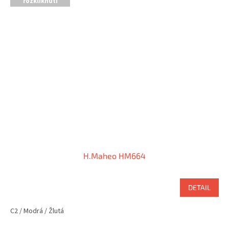
rozkliknutí
H.Maheo HM664
DETAIL
C2 / Modrá / Žlutá