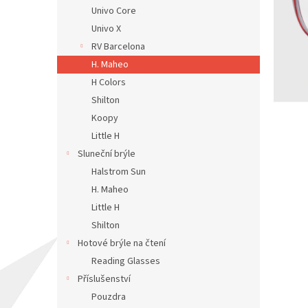
n
Univo Core
e
Univo X
l
RV Barcelona
H. Maheo
H Colors
Shilton
Koopy
Little H
Sluneční brýle
Halstrom Sun
H. Maheo
Little H
Shilton
Hotové brýle na čtení
Reading Glasses
Příslušenství
Pouzdra