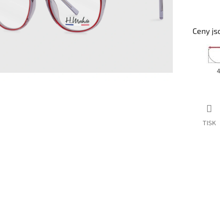
Ceny js
4
TISK