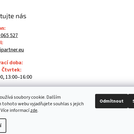
tujte nás
on:
 065 527
l:
ipartner.eu
rací doba:
- Čtvrtek:
0, 13:00–16:00
00
užívá soubory cookie. Dalším
Odmítnout
tohoto webu vyjadřujete souhlas s jejich
 Více informací
zde
.
í
Upravit nastavení cookies