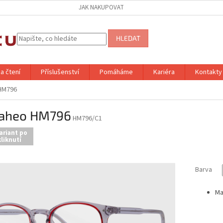
JAK NAKUPOVAT
HLEDAT
a čtení
Příslušenství
Pomáháme
Kariéra
Kontakty
HM796
aheo HM796
HM796/C1
ariant po
liknutí
Barva
Ma