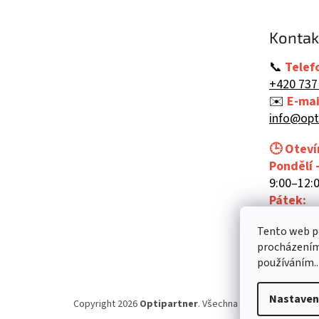
a
t
Kontak
í
📞
Telef
+420 737
✉️
E-mai
info@opt
🕒 Oteví
Pondělí 
9:00–12:0
Pátek:
9:00–12:
Tento web po
procházením 
používáním..
Nastaven
Copyright 2026
Optipartner
. Všechna práva vyhrazena.