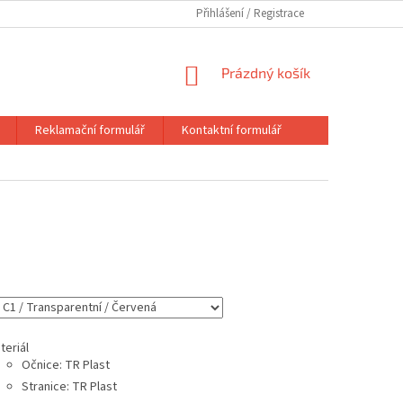
Přihlášení
NÁKUPNÍ
Prázdný košík
KOŠÍK
Reklamační formulář
Kontaktní formulář
teriál
Očnice: TR Plast
Stranice: TR Plast