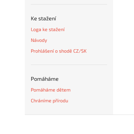
Ke stažení
Loga ke stažení
Návody
Prohlášení o shodě CZ/SK
Pomáháme
Pomáháme dětem
Chráníme přírodu
Z
á
p