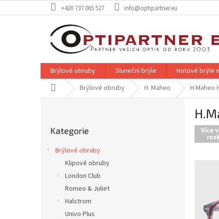
Přejít
+420 737 065 527
info@optipartner.eu
na
obsah
Brýlové obruby
Sluneční brýle
Hotové brýle n
Domů
Brýlové obruby
H. Maheo
H.Maheo 
P
H.M
o
Přeskočit
s
Kategorie
kategorie
Více v
t
rozk
r
Brýlové obruby
a
Klipové obruby
n
London Club
n
í
Romeo & Juliet
p
Halstrom
a
Univo Plus