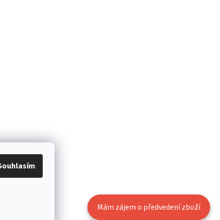
Souhlasím
Mám zájem o předvedení zboží
Vytvořil Shoptet