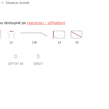
Stranice: Acetát
ou dostupné po
registraci / přihlášení
15
145
33
55
ZEPTAT SE
SDÍLET