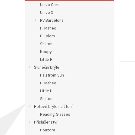
n
Univo Core
e
Univo X
l
RV Barcelona
H. Maheo
H Colors
Shilton
Koopy
Little H
Sluneční brýle
Halstrom Sun
H. Maheo
Little H
Shilton
Hotové brýle na čtení
Reading Glasses
Příslušenství
Pouzdra