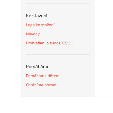
Ke stažení
Loga ke stažení
Návody
Prohlášení o shodě CZ/SK
Pomáháme
Pomáháme dětem
Chráníme přírodu
Z
á
p