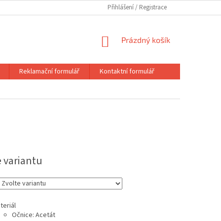
Přihlášení
NÁKUPNÍ
Prázdný košík
KOŠÍK
Reklamační formulář
Kontaktní formulář
e variantu
teriál
Očnice: Acetát