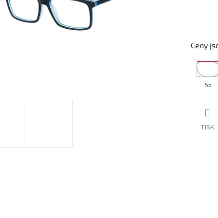
Ceny js
55
TISK