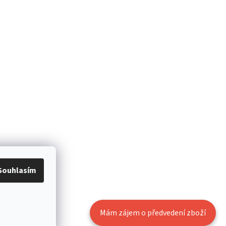
Souhlasím
Mám zájem o předvedení zboží
Vytvořil Shoptet