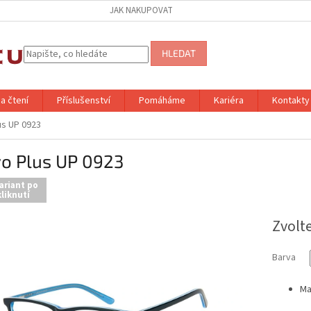
JAK NAKUPOVAT
HLEDAT
a čtení
Příslušenství
Pomáháme
Kariéra
Kontakty
us UP 0923
vo Plus UP 0923
ariant po
liknutí
Zvolt
Barva
Ma