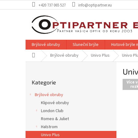
Přejít
+420 737 065 527
info@optipartner.eu
na
obsah
Brýlové obruby
Sluneční brýle
Hotové brýle n
Domů
Brýlové obruby
Univo Plus
Univo Pl
P
Uni
o
Přeskočit
s
Kategorie
kategorie
Více v
t
rozk
r
Brýlové obruby
a
Klipové obruby
n
London Club
n
í
Romeo & Juliet
p
Halstrom
a
Univo Plus