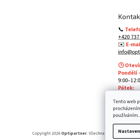
a
t
Kontak
í
📞
Telef
+420 737
✉️
E-mai
info@opt
🕒 Oteví
Pondělí 
9:00–12:0
Pátek:
9:00–12:
Tento web po
procházením 
používáním..
Nastaven
Copyright 2026
Optipartner
. Všechna práva vyhrazena.