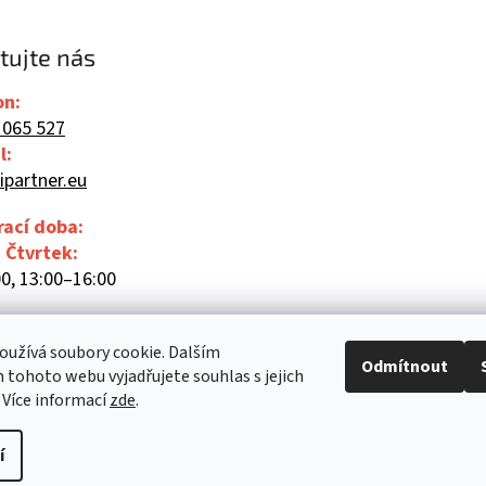
tujte nás
on:
 065 527
l:
ipartner.eu
rací doba:
- Čtvrtek:
0, 13:00–16:00
00
užívá soubory cookie. Dalším
Odmítnout
tohoto webu vyjadřujete souhlas s jejich
 Více informací
zde
.
í
Upravit nastavení cookies