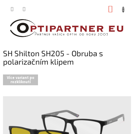
Přejít
NÁKUP
na
obsah
KOŠÍK
SH Shilton SH205 - Obruba s
polarizačním klipem
Více variant po
rozkliknutí