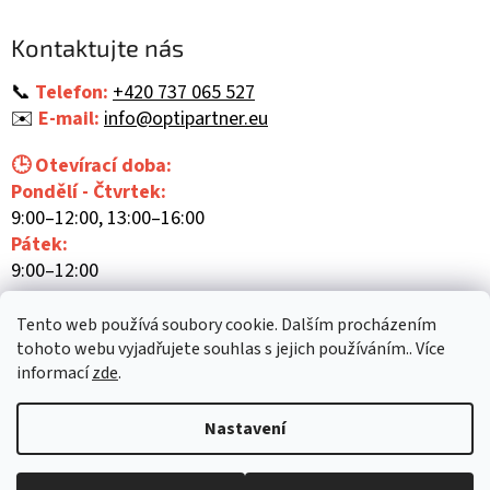
p
a
Kontaktujte nás
t
í
📞
Telefon:
+420 737 065 527
✉️
E-mail:
info@optipartner.eu
🕒 Otevírací doba:
Pondělí - Čtvrtek:
9:00–12:00, 13:00–16:00
Pátek:
9:00–12:00
Tento web používá soubory cookie. Dalším procházením
tohoto webu vyjadřujete souhlas s jejich používáním.. Více
informací
zde
.
Vytvořil Shoptet
Nastavení
Copyright 2026
Optipartner
. Všechna práva vyhrazena.
Upravit