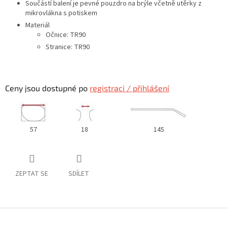
Součástí balení je pevné pouzdro na brýle včetně utěrky z
mikrovlákna s potiskem
Materiál
Očnice: TR90
Stranice: TR90
Ceny jsou dostupné po
registraci / přihlášení
57
18
145
ZEPTAT SE
SDÍLET
Z
á