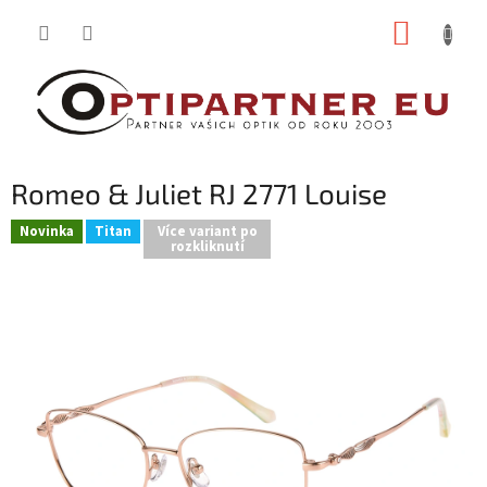
Přejít
NÁKUP
na
obsah
KOŠÍK
Romeo & Juliet RJ 2771 Louise
Novinka
Titan
Více variant po
rozkliknutí