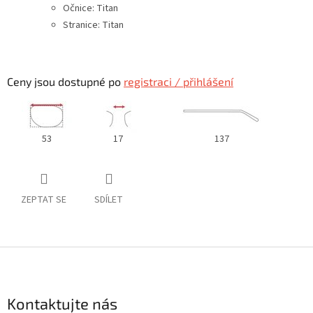
Očnice: Titan
Stranice: Titan
Ceny jsou dostupné po
registraci / přihlášení
53
17
137
ZEPTAT SE
SDÍLET
Z
á
p
a
Kontaktujte nás