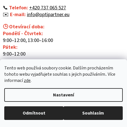
t
í
📞
Telefon:
+420 737 065 527
✉️
E-mail:
info@optipartner.eu
🕒 Otevírací doba:
Pondělí - Čtvrtek:
9:00–12:00, 13:00–16:00
Pátek:
9:00–12:00
Tento web používá soubory cookie. Dalším procházením
tohoto webu vyjadřujete souhlas s jejich používáním.. Více
informací
zde
.
Vytvořil Shoptet
Nastavení
Copyright 2026
Optipartner
. Všechna práva vyhrazena.
Upravit
Odmítnout
Souhlasím
nastavení cookies
Mám zájem o předvedení zboží