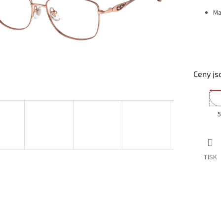
Ma
Ceny js
5
TISK