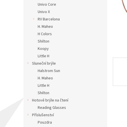
n
Univo Core
e
Univo X
l
RV Barcelona
H. Maheo
H Colors
Shilton
Koopy
Little H
Sluneční brýle
Halstrom Sun
H. Maheo
Little H
Shilton
Hotové brýle na čtení
Reading Glasses
Příslušenství
Pouzdra