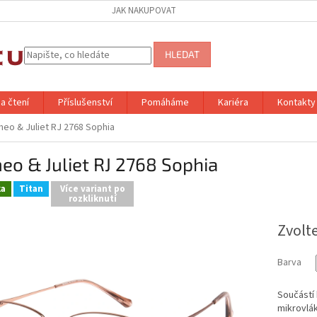
JAK NAKUPOVAT
HLEDAT
a čtení
Příslušenství
Pomáháme
Kariéra
Kontakty
eo & Juliet RJ 2768 Sophia
o & Juliet RJ 2768 Sophia
ka
Titan
Více variant po
rozkliknutí
Zvolt
Barva
Součástí 
mikrovlá