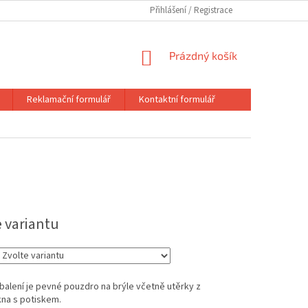
Přihlášení
NÁKUPNÍ
Prázdný košík
KOŠÍK
Reklamační formulář
Kontaktní formulář
e variantu
balení je pevné pouzdro na brýle včetně utěrky z
kna s potiskem.