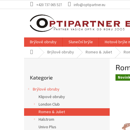
Přejít
+420 737 065 527
info@optipartner.eu
na
obsah
Brýlové obruby
Sluneční brýle
Hotové brýle n
Domů
Brýlové obruby
Romeo & Juliet
Rom
P
Rome
o
Přeskočit
s
Kategorie
kategorie
Novin
t
r
Brýlové obruby
a
Klipové obruby
n
London Club
n
í
Romeo & Juliet
p
Halstrom
a
Univo Plus