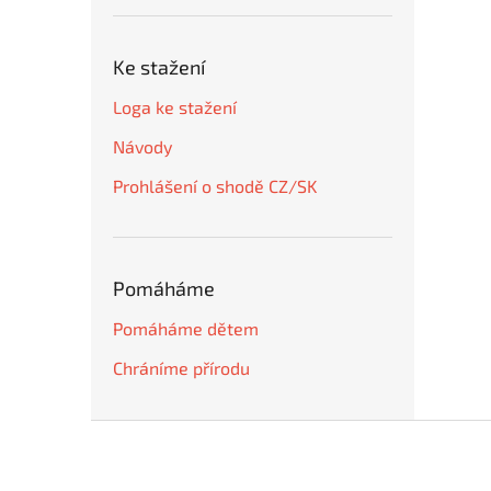
Ke stažení
Loga ke stažení
Návody
Prohlášení o shodě CZ/SK
Pomáháme
Pomáháme dětem
Chráníme přírodu
Z
á
p