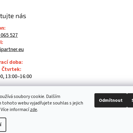
tujte nás
on:
 065 527
l:
ipartner.eu
rací doba:
- Čtvrtek:
0, 13:00–16:00
00
užívá soubory cookie. Dalším
Odmítnout
tohoto webu vyjadřujete souhlas s jejich
 Více informací
zde
.
í
Upravit nastavení cookies