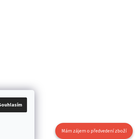
Souhlasím
Mám zájem o předvedení zboží
Vytvořil Shoptet