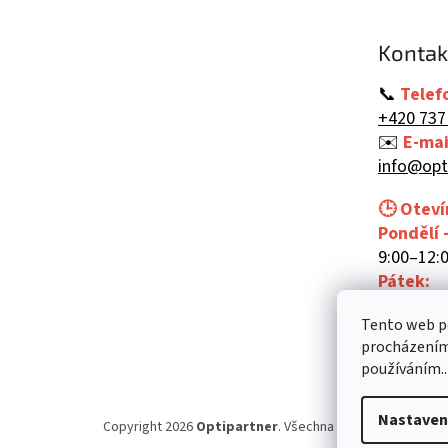
a
t
Kontak
í
📞
Telef
+420 737
✉️
E-mai
info@opt
🕒 Oteví
Pondělí 
9:00–12:0
Pátek:
9:00–12:
Tento web po
procházením 
používáním..
Nastaven
Copyright 2026
Optipartner
. Všechna práva vyhrazena.