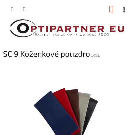
Přejít
NÁKUP
na
obsah
KOŠÍK
SC 9 Koženkové pouzdro
1492