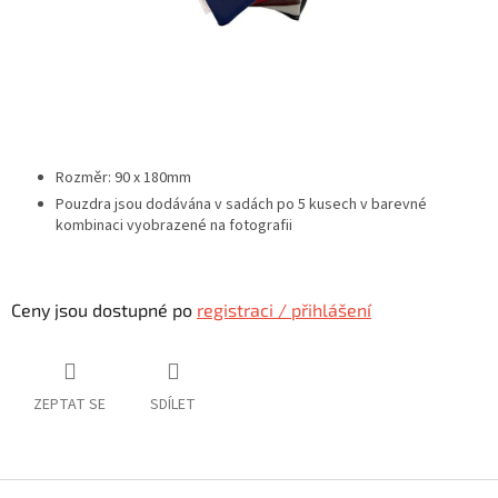
Rozměr: 90 x 180mm
Pouzdra jsou dodávána v sadách po 5 kusech v barevné
kombinaci vyobrazené na fotografii
Ceny jsou dostupné po
registraci / přihlášení
ZEPTAT SE
SDÍLET
Z