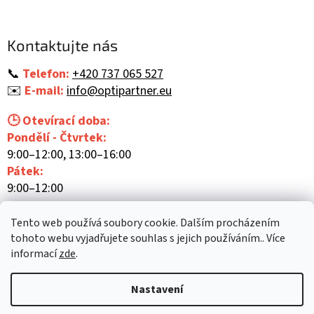
á
p
a
Kontaktujte nás
t
í
📞
Telefon:
+420 737 065 527
✉️
E-mail:
info@optipartner.eu
🕒 Otevírací doba:
Pondělí - Čtvrtek:
9:00–12:00, 13:00–16:00
Pátek:
9:00–12:00
Tento web používá soubory cookie. Dalším procházením
tohoto webu vyjadřujete souhlas s jejich používáním.. Více
informací
zde
.
Vytvořil Shoptet
Nastavení