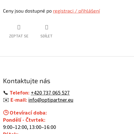
Ceny jsou dostupné po
registraci / přihlášení
ZEPTAT SE
SDÍLET
Z
á
p
a
Kontaktujte nás
t
í
📞
Telefon:
+420 737 065 527
✉️
E-mail:
info@optipartner.eu
🕒 Otevírací doba:
Pondělí - Čtvrtek:
9:00–12:00, 13:00–16:00