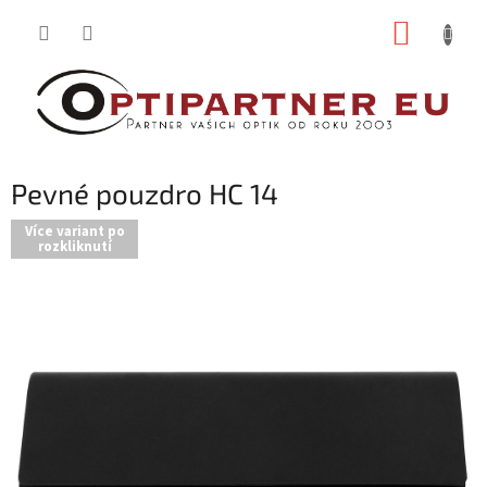
Přejít
NÁKUP
na
obsah
KOŠÍK
Pevné pouzdro HC 14
Více variant po
rozkliknutí