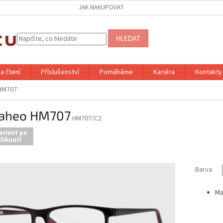
JAK NAKUPOVAT
HLEDAT
a čtení
Příslušenství
Pomáháme
Kariéra
Kontakty
HM707
aheo HM707
HM707/C2
ariant po
liknutí
Barva
Ma