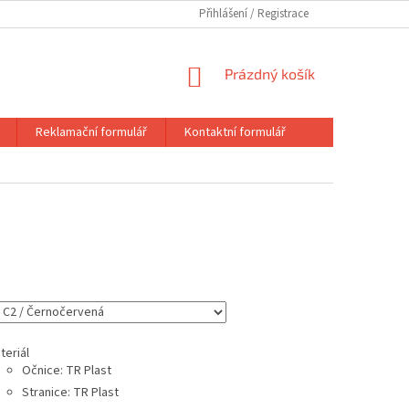
Přihlášení
NÁKUPNÍ
Prázdný košík
KOŠÍK
Reklamační formulář
Kontaktní formulář
teriál
Očnice: TR Plast
Stranice: TR Plast