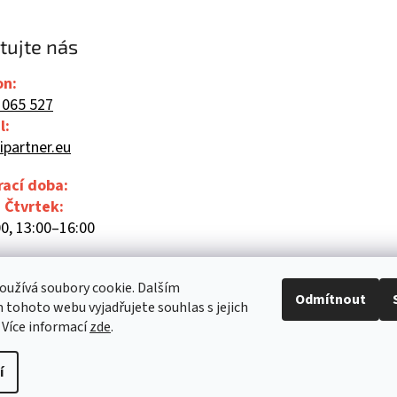
tujte nás
on:
 065 527
l:
ipartner.eu
rací doba:
- Čtvrtek:
0, 13:00–16:00
00
užívá soubory cookie. Dalším
Odmítnout
tohoto webu vyjadřujete souhlas s jejich
 Více informací
zde
.
í
Upravit nastavení cookies