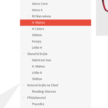
n
Univo Core
e
Univo X
l
RV Barcelona
H. Maheo
H Colors
Shilton
Koopy
Little H
Sluneční brýle
Halstrom Sun
H. Maheo
Little H
Shilton
Hotové brýle na čtení
Reading Glasses
Příslušenství
Pouzdra