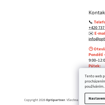
a
t
Kontak
í
📞
Telef
+420 737
✉️
E-mai
info@opt
🕒 Oteví
Pondělí 
9:00–12:0
Pátek:
9:00–12:
Tento web po
procházením 
používáním..
Nastaven
Copyright 2026
Optipartner
. Všechna práva vyhrazena.