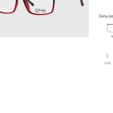
Ceny js
5
TISK