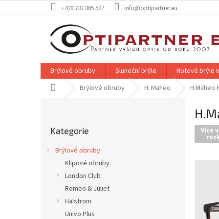
Přejít
+420 737 065 527
info@optipartner.eu
na
obsah
Brýlové obruby
Sluneční brýle
Hotové brýle n
Domů
Brýlové obruby
H. Maheo
H.Maheo 
P
H.M
o
Přeskočit
s
Kategorie
kategorie
Více v
t
rozk
r
Brýlové obruby
a
Klipové obruby
n
London Club
n
í
Romeo & Juliet
p
Halstrom
a
Univo Plus