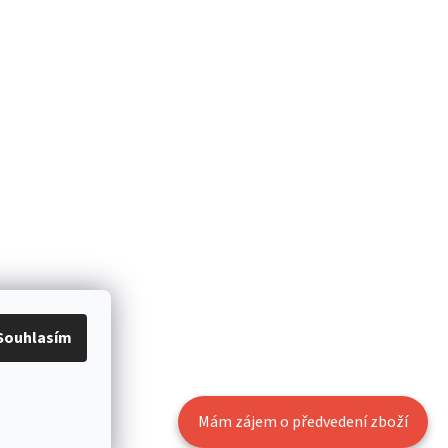
Souhlasím
Mám zájem o předvedení zboží
Vytvořil Shoptet