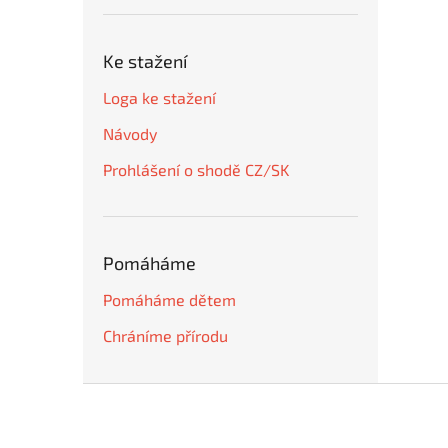
Ke stažení
Loga ke stažení
Návody
Prohlášení o shodě CZ/SK
Pomáháme
Pomáháme dětem
Chráníme přírodu
Z
á
p