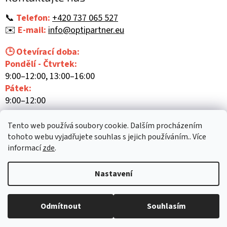
t
í
📞
Telefon:
+420 737 065 527
✉️
E-mail:
info@optipartner.eu
🕒 Otevírací doba:
Pondělí - Čtvrtek:
9:00–12:00, 13:00–16:00
Pátek:
9:00–12:00
Tento web používá soubory cookie. Dalším procházením
tohoto webu vyjadřujete souhlas s jejich používáním.. Více
informací
zde
.
Vytvořil Shoptet
Nastavení
Copyright 2026
Optipartner
. Všechna práva vyhrazena.
Upravit
Odmítnout
Souhlasím
nastavení cookies
Mám zájem o předvedení zboží