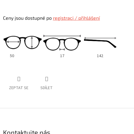
Ceny jsou dostupné po
registraci / přihlášení
50
17
142
ZEPTAT SE
SDÍLET
Z
á
p
a
Kontaktujte nás