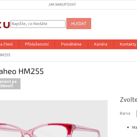
JAK NAKUPOVAT
HLEDAT
a čtení
Příslušenství
Pomáháme
Kariéra
Kontakty
HM255
aheo HM255
ariant po
liknutí
Zvolt
Barva
Ma