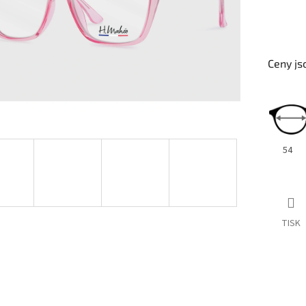
Ceny js
54
TISK