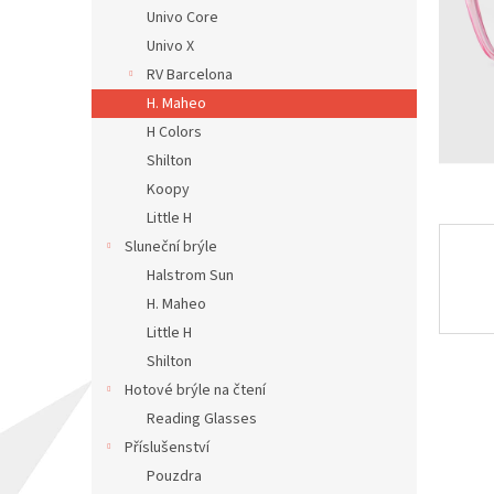
n
Univo Core
e
Univo X
l
RV Barcelona
H. Maheo
H Colors
Shilton
Koopy
Little H
Sluneční brýle
Halstrom Sun
H. Maheo
Little H
Shilton
Hotové brýle na čtení
Reading Glasses
Příslušenství
Pouzdra