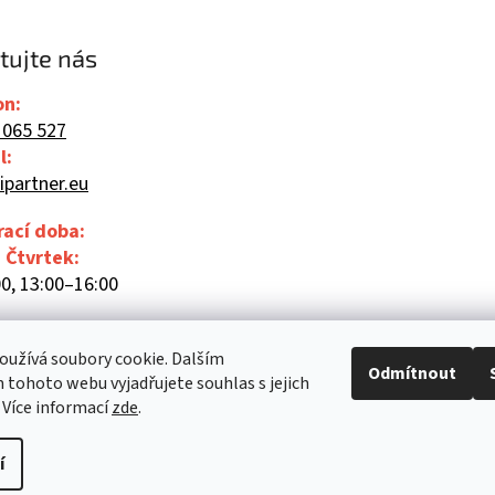
tujte nás
on:
 065 527
l:
ipartner.eu
rací doba:
- Čtvrtek:
0, 13:00–16:00
00
užívá soubory cookie. Dalším
Odmítnout
tohoto webu vyjadřujete souhlas s jejich
 Více informací
zde
.
í
Upravit nastavení cookies