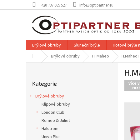
Přejít
+420 737 065 527
info@optipartner.eu
na
obsah
Brýlové obruby
Sluneční brýle
Hotové brýle n
Domů
Brýlové obruby
H. Maheo
H.Maheo 
P
H.M
o
Přeskočit
s
Kategorie
kategorie
Více v
t
rozk
r
Brýlové obruby
a
Klipové obruby
n
London Club
n
í
Romeo & Juliet
p
Halstrom
a
Univo Plus