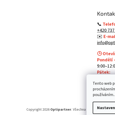
a
t
Kontak
í
📞
Telef
+420 737
✉️
E-mai
info@opt
🕒 Oteví
Pondělí 
9:00–12:0
Pátek:
9:00–12:
Tento web po
procházením 
používáním..
Nastaven
Copyright 2026
Optipartner
. Všechna práva vyhrazena.