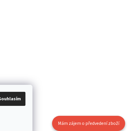
Souhlasím
Mám zájem o předvedení zboží
Vytvořil Shoptet