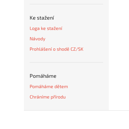
Ke stažení
Loga ke stažení
Návody
Prohlášení o shodě CZ/SK
Pomáháme
Pomáháme dětem
Chráníme přírodu
Z
á
p