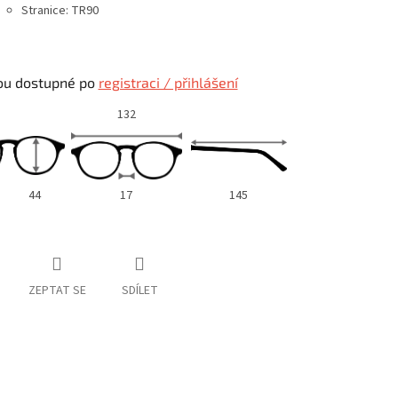
Stranice: TR90
ou dostupné po
registraci / přihlášení
132
44
17
145
ZEPTAT SE
SDÍLET