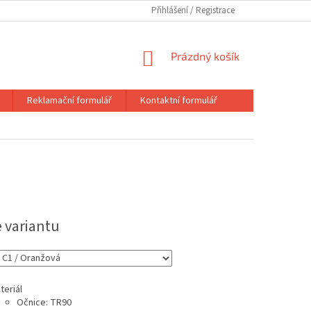
Přihlášení
NÁKUPNÍ
Prázdný košík
KOŠÍK
Reklamační formulář
Kontaktní formulář
e variantu
teriál
Očnice: TR90