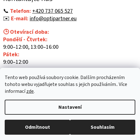
t
í
📞
Telefon:
+420 737 065 527
✉️
E-mail:
info@optipartner.eu
🕒 Otevírací doba:
Pondělí - Čtvrtek:
9:00–12:00, 13:00–16:00
Pátek:
9:00–12:00
Tento web používá soubory cookie. Dalším procházením
tohoto webu vyjadřujete souhlas s jejich používáním.. Více
informací
zde
.
Vytvořil Shoptet
Nastavení
Copyright 2026
Optipartner
. Všechna práva vyhrazena.
Upravit
Odmítnout
Souhlasím
nastavení cookies
Mám zájem o předvedení zboží