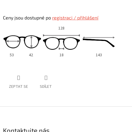
Ceny jsou dostupné po
registraci / přihlášení
128
53
42
18
143
ZEPTAT SE
SDÍLET
Z
á
p
a
Kontaktujte nás