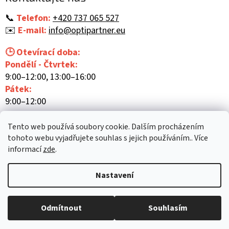
t
í
📞
Telefon:
+420 737 065 527
✉️
E-mail:
info@optipartner.eu
🕒 Otevírací doba:
Pondělí - Čtvrtek:
9:00–12:00, 13:00–16:00
Pátek:
9:00–12:00
Tento web používá soubory cookie. Dalším procházením
tohoto webu vyjadřujete souhlas s jejich používáním.. Více
informací
zde
.
Vytvořil Shoptet
Nastavení
Copyright 2026
Optipartner
. Všechna práva vyhrazena.
Upravit
Odmítnout
Souhlasím
nastavení cookies
Mám zájem o předvedení zboží