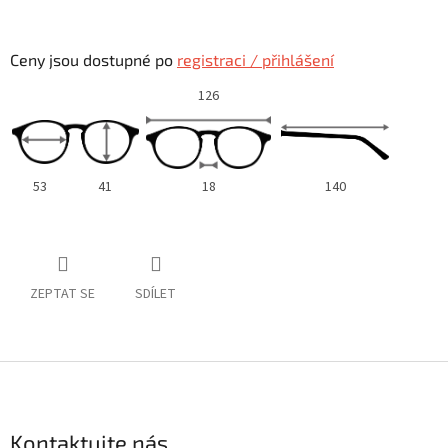
Ceny jsou dostupné po
registraci / přihlášení
126
53
41
18
140
ZEPTAT SE
SDÍLET
Z
á
p
a
Kontaktujte nás