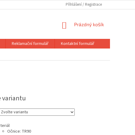
Přihlášení
NÁKUPNÍ
Prázdný košík
KOŠÍK
Reklamační formulář
Kontaktní formulář
e variantu
teriál
Očnice: TR90