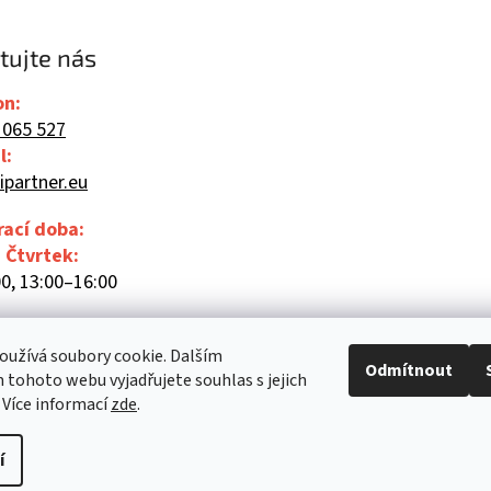
tujte nás
on:
 065 527
l:
ipartner.eu
rací doba:
- Čtvrtek:
0, 13:00–16:00
00
užívá soubory cookie. Dalším
Odmítnout
tohoto webu vyjadřujete souhlas s jejich
 Více informací
zde
.
í
Upravit nastavení cookies