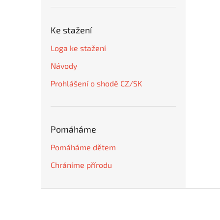
Ke stažení
Loga ke stažení
Návody
Prohlášení o shodě CZ/SK
Pomáháme
Pomáháme dětem
Chráníme přírodu
Z
á
p