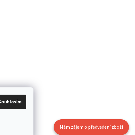
Souhlasím
Mám zájem o předvedení zboží
Vytvořil Shoptet