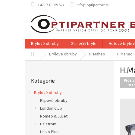
Přejít
+420 737 065 527
info@optipartner.eu
na
obsah
Brýlové obruby
Sluneční brýle
Hotové brýle n
Domů
Brýlové obruby
H. Maheo
H.Maheo 
P
H.M
o
Přeskočit
s
Kategorie
kategorie
Více v
t
rozk
r
Brýlové obruby
a
Klipové obruby
n
London Club
n
í
Romeo & Juliet
p
Halstrom
a
Univo Plus