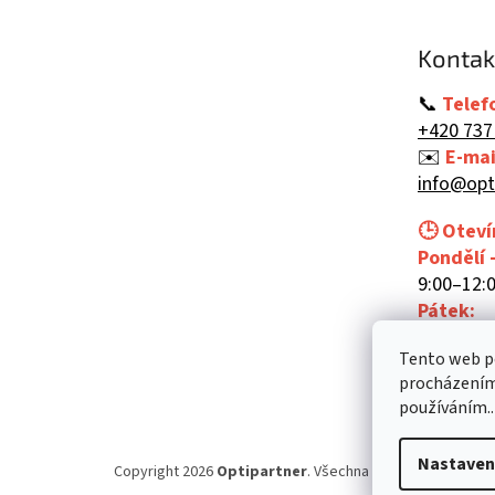
a
t
Kontak
í
📞
Telef
+420 737
✉️
E-mai
info@opt
🕒 Oteví
Pondělí 
9:00–12:0
Pátek:
9:00–12:
Tento web po
procházením 
používáním..
Nastaven
Copyright 2026
Optipartner
. Všechna práva vyhrazena.