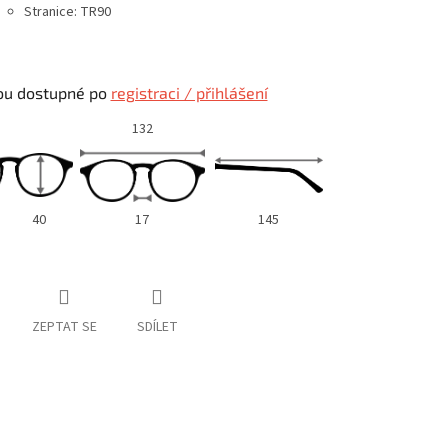
Stranice: TR90
ou dostupné po
registraci / přihlášení
132
40
17
145
ZEPTAT SE
SDÍLET