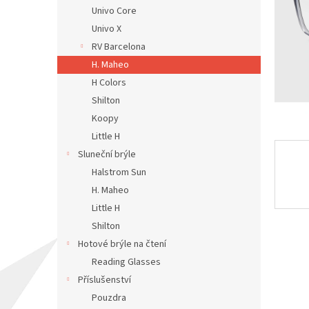
n
Univo Core
e
Univo X
l
RV Barcelona
H. Maheo
H Colors
Shilton
Koopy
Little H
Sluneční brýle
Halstrom Sun
H. Maheo
Little H
Shilton
Hotové brýle na čtení
Reading Glasses
Příslušenství
Pouzdra