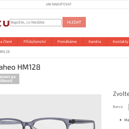
JAK NAKUPOVAT
HLEDAT
a čtení
Příslušenství
Pomáháme
Kariéra
Kontakty
HM128
aheo HM128
ariant po
liknutí
Zvolt
Barva
Ma