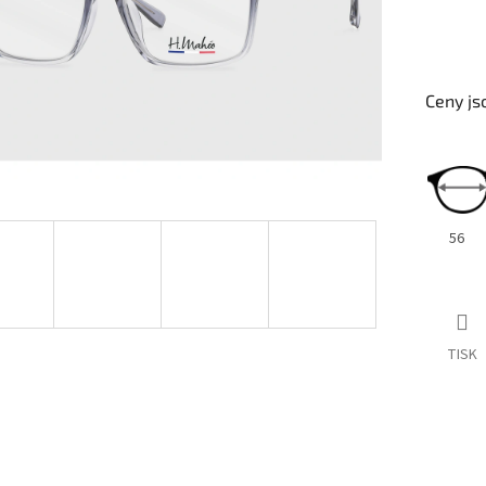
Ceny js
56
TISK