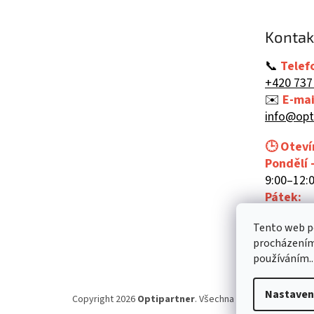
a
t
Kontak
í
📞
Telef
+420 737
✉️
E-mai
info@opt
🕒 Oteví
Pondělí 
9:00–12:0
Pátek:
9:00–12:
Tento web po
procházením 
používáním..
Nastaven
Copyright 2026
Optipartner
. Všechna práva vyhrazena.