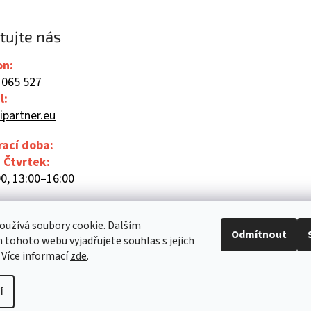
tujte nás
on:
 065 527
l:
ipartner.eu
rací doba:
- Čtvrtek:
0, 13:00–16:00
00
užívá soubory cookie. Dalším
Odmítnout
tohoto webu vyjadřujete souhlas s jejich
 Více informací
zde
.
í
Upravit nastavení cookies