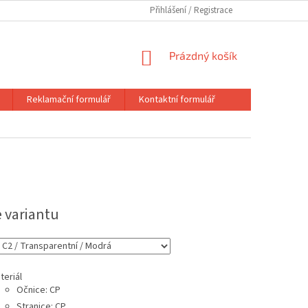
Přihlášení
NÁKUPNÍ
Prázdný košík
KOŠÍK
Reklamační formulář
Kontaktní formulář
e variantu
teriál
Očnice: CP
Stranice: CP