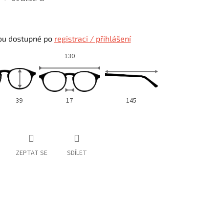
ou dostupné po
registraci / přihlášení
130
39
17
145
ZEPTAT SE
SDÍLET