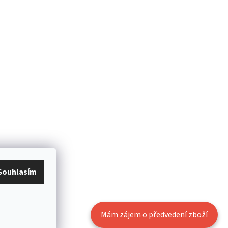
Souhlasím
Mám zájem o předvedení zboží
Vytvořil Shoptet