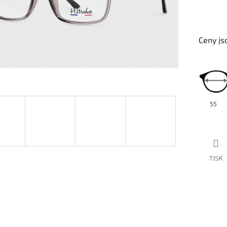
Ceny js
55
TISK