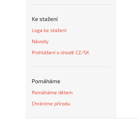
Ke stažení
Loga ke stažení
Návody
Prohlášení o shodě CZ/SK
Pomáháme
Pomáháme dětem
Chráníme přírodu
Z
á
p