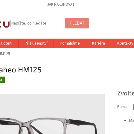
JAK NAKUPOVAT
HLEDAT
a čtení
Příslušenství
Pomáháme
Kariéra
Kontakty
HM125
aheo HM125
ka
Zvolt
Barva
Ma