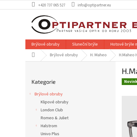
Přejít
+420 737 065 527
info@optipartner.eu
na
obsah
Brýlové obruby
Sluneční brýle
Hotové brýle n
Domů
Brýlové obruby
H. Maheo
H.Maheo 
P
H.M
o
Přeskočit
s
Kategorie
kategorie
Novin
t
r
Brýlové obruby
a
Klipové obruby
n
London Club
n
í
Romeo & Juliet
p
Halstrom
a
Univo Plus