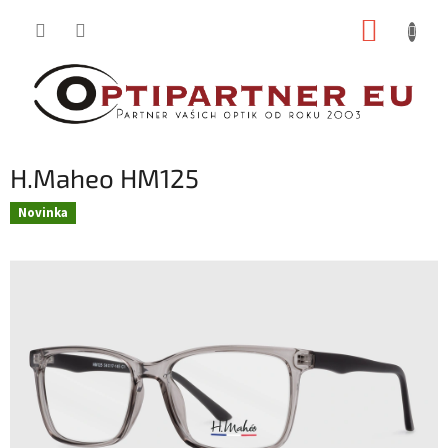
Přejít
NÁKUP
na
obsah
KOŠÍK
H.Maheo HM125
Novinka