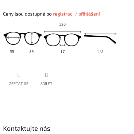
Ceny jsou dostupné po
registraci / přihlášení
130
55
39
17
145
ZEPTAT SE
SDÍLET
Z
á
p
a
Kontaktujte nás
t