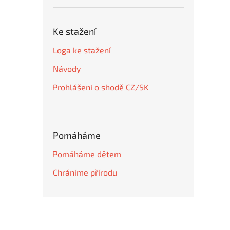
Ke stažení
Loga ke stažení
Návody
Prohlášení o shodě CZ/SK
Pomáháme
Pomáháme dětem
Chráníme přírodu
Z
á
p