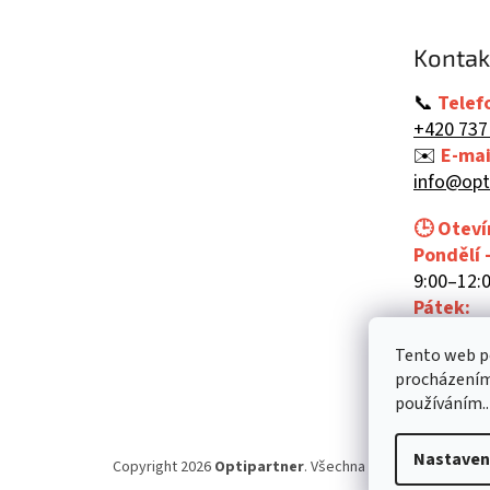
a
t
Kontak
í
📞
Telef
+420 737
✉️
E-mai
info@opt
🕒 Oteví
Pondělí 
9:00–12:0
Pátek:
9:00–12:
Tento web po
procházením 
používáním..
Nastaven
Copyright 2026
Optipartner
. Všechna práva vyhrazena.