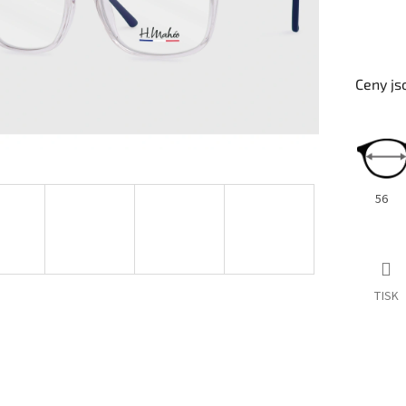
Ceny js
56
TISK