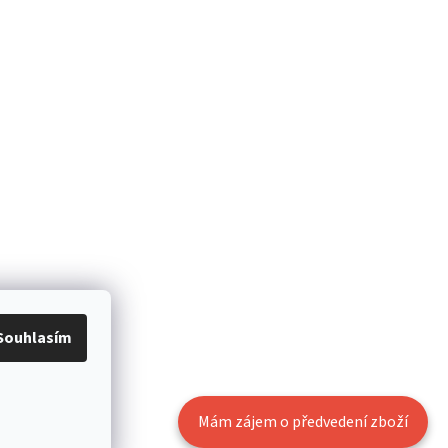
Souhlasím
Mám zájem o předvedení zboží
Vytvořil Shoptet