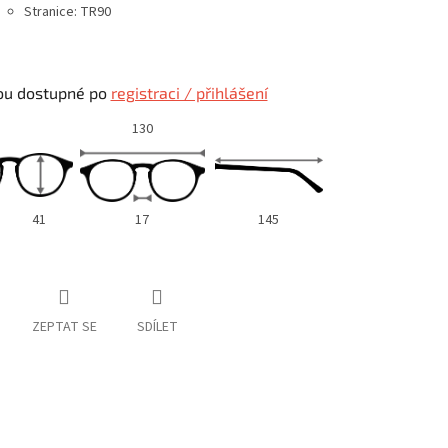
Stranice: TR90
ou dostupné po
registraci / přihlášení
130
41
17
145
ZEPTAT SE
SDÍLET