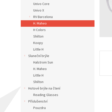
n
Univo Core
e
Univo X
l
RV Barcelona
H. Maheo
H Colors
Shilton
Koopy
Little H
Sluneční brýle
Halstrom Sun
H. Maheo
Little H
Shilton
Hotové brýle na čtení
Reading Glasses
Příslušenství
Pouzdra