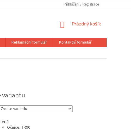
Přihlášení
NÁKUPNÍ
Prázdný košík
KOŠÍK
Reklamační formulář
Kontaktní formulář
e variantu
teriál
Očnice: TR90