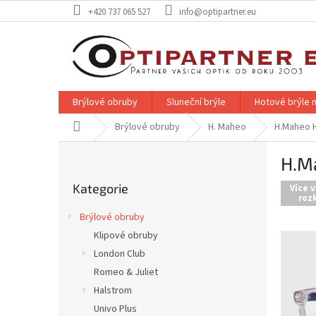
Přejít
+420 737 065 527
info@optipartner.eu
na
obsah
Brýlové obruby
Sluneční brýle
Hotové brýle n
Domů
Brýlové obruby
H. Maheo
H.Maheo 
P
H.M
o
Přeskočit
s
Kategorie
kategorie
Více v
t
rozk
r
Brýlové obruby
a
Klipové obruby
n
London Club
n
í
Romeo & Juliet
p
Halstrom
a
Univo Plus