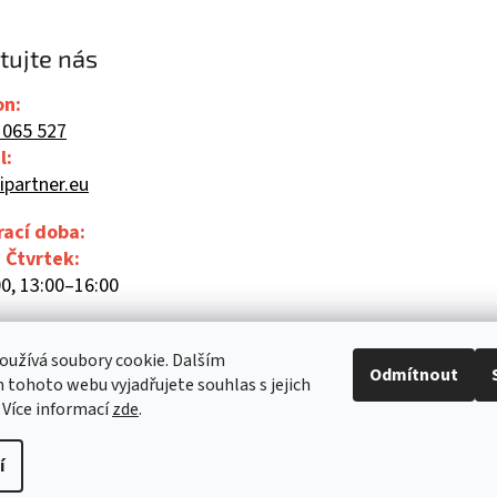
tujte nás
on:
 065 527
l:
ipartner.eu
rací doba:
- Čtvrtek:
0, 13:00–16:00
00
užívá soubory cookie. Dalším
Odmítnout
tohoto webu vyjadřujete souhlas s jejich
 Více informací
zde
.
í
Upravit nastavení cookies