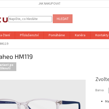
JAK NAKUPOVAT
HLEDAT
a čtení
Příslušenství
Pomáháme
Kariéra
Kontakty
HM119
aheo HM119
ariant po
liknutí
Zvolt
Barva
Ma